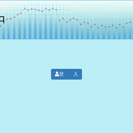
口
登 入